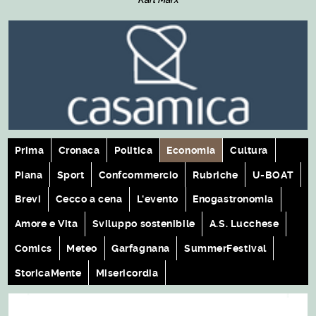
Prima
Cronaca
Politica
Economia
Cultura
Piana
Sport
Confcommercio
Rubriche
U-BOAT
Brevi
Cecco a cena
L'evento
Enogastronomia
Amore e Vita
Sviluppo sostenibile
A.S. Lucchese
Comics
Meteo
Garfagnana
SummerFestival
StoricaMente
Misericordia