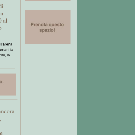
di
in
 al
o
ll'arena
omani la
ema, la
ancora
,
ve