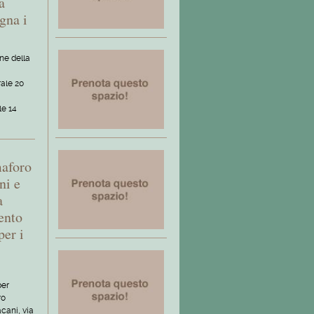
a
gna i
one della
ale 20
le 14
maforo
ni e
a
ento
per i
per
ro
acani, via