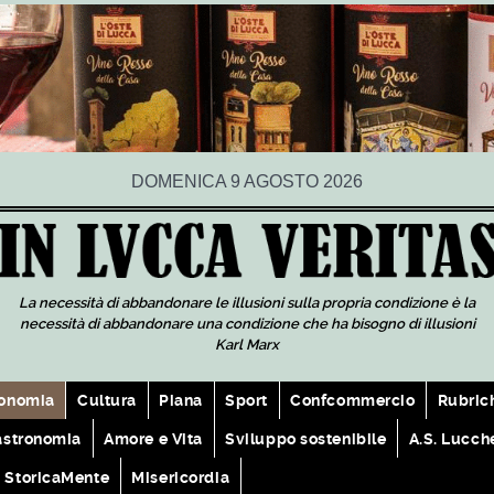
DOMENICA 9 AGOSTO 2026
La necessità di abbandonare le illusioni sulla propria condizione è la
necessità di abbandonare una condizione che ha bisogno di illusioni
Karl Marx
onomia
Cultura
Piana
Sport
Confcommercio
Rubric
astronomia
Amore e Vita
Sviluppo sostenibile
A.S. Lucch
StoricaMente
Misericordia