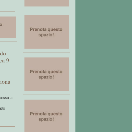
ndo
ca 9
imona
cesso la
ndo