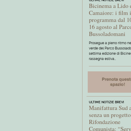
ULTIME NOTIZIE BREVI
Bicinema a Lido 
Camaiore: i film 
programma dal 10
16 agosto al Parc
Bussoladomani
Prosegue a pieno ritmo ne
verde del Parco Bussolad
settima edizione di Bicin
rassegna estiva…
ULTIME NOTIZIE BREVI
Manifattura Sud 
senza un progetto
Rifondazione
Comunista: “Ser