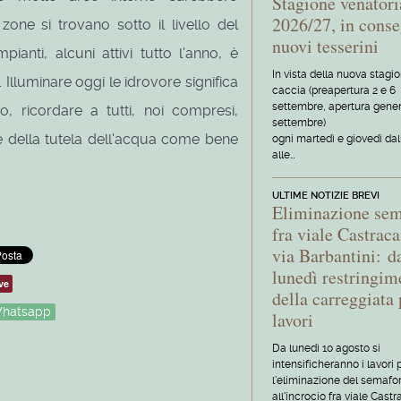
Stagione venatori
2026/27, in conse
one si trovano sotto il livello del
nuovi tesserini
ianti, alcuni attivi tutto l'anno, è
In vista della nuova stagi
 Illuminare oggi le idrovore significa
caccia (preapertura 2 e 6
settembre, apertura gener
, ricordare a tutti, noi compresi,
settembre)
e della tutela dell'acqua come bene
ogni martedì e giovedì dal
alle…
ULTIME NOTIZIE BREVI
Eliminazione se
fra viale Castraca
via Barbantini: d
lunedì restringim
ve
della carreggiata 
hatsapp
lavori
Da lunedì 10 agosto si
intensificheranno i lavori 
l'eliminazione del semafo
all'incrocio fra viale Castr