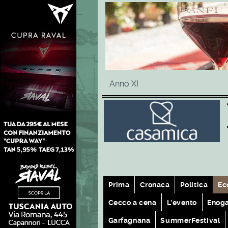
Anno XI
Prima
Cronaca
Politica
Ec
Cecco a cena
L'evento
Enog
Garfagnana
SummerFestival