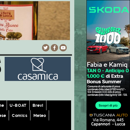
he
U-BOAT
Brevi
ese
Comics
Meteo