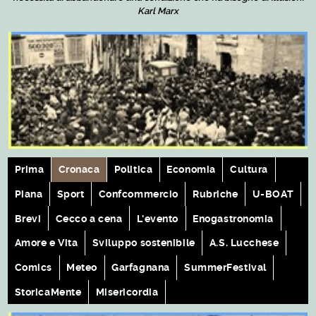
Karl Marx
Prima
Cronaca
Politica
Economia
Cultura
Piana
Sport
Confcommercio
Rubriche
U-BOAT
Brevi
Cecco a cena
L'evento
Enogastronomia
Amore e Vita
Sviluppo sostenibile
A.S. Lucchese
Comics
Meteo
Garfagnana
SummerFestival
StoricaMente
Misericordia