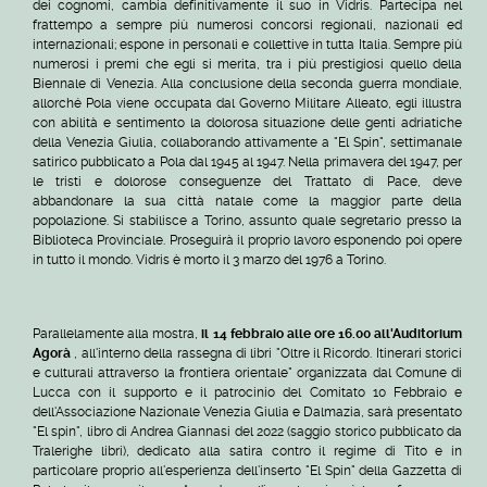
dei cognomi, cambia definitivamente il suo in Vidris. Partecipa nel
frattempo a sempre più numerosi concorsi regionali, nazionali ed
internazionali; espone in personali e collettive in tutta Italia. Sempre più
numerosi i premi che egli si merita, tra i più prestigiosi quello della
Biennale di Venezia. Alla conclusione della seconda guerra mondiale,
allorché Pola viene occupata dal Governo Militare Alleato, egli illustra
con abilità e sentimento la dolorosa situazione delle genti adriatiche
della Venezia Giulia, collaborando attivamente a "El Spin", settimanale
satirico pubblicato a Pola dal 1945 al 1947. Nella primavera del 1947, per
le tristi e dolorose conseguenze del Trattato di Pace, deve
abbandonare la sua città natale come la maggior parte della
popolazione. Si stabilisce a Torino, assunto quale segretario presso la
Biblioteca Provinciale. Proseguirà il proprio lavoro esponendo poi opere
in tutto il mondo. Vidris è morto il 3 marzo del 1976 a Torino.
Parallelamente alla mostra,
il 14 febbraio alle ore 16.00 all'Auditorium
Agorà
, all'interno della rassegna di libri "Oltre il Ricordo. Itinerari storici
e culturali attraverso la frontiera orientale" organizzata dal Comune di
Lucca con il supporto e il patrocinio del Comitato 10 Febbraio e
dell'Associazione Nazionale Venezia Giulia e Dalmazia, sarà presentato
"El spin", libro di Andrea Giannasi del 2022 (saggio storico pubblicato da
Tralerighe libri), dedicato alla satira contro il regime di Tito e in
particolare proprio all'esperienza dell'inserto "El Spin" della Gazzetta di